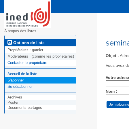
A propos des listes...
semina
Options de liste
Propriétaires :
garnier
Objet :
Adre
Modérateurs :
(comme les propriétaires)
Contacter le propriétaire
Vous avez de
Accueil de la liste
Votre adres
S'abonner
Se désabonner
Nom :
Archives
Poster
Documents partagés