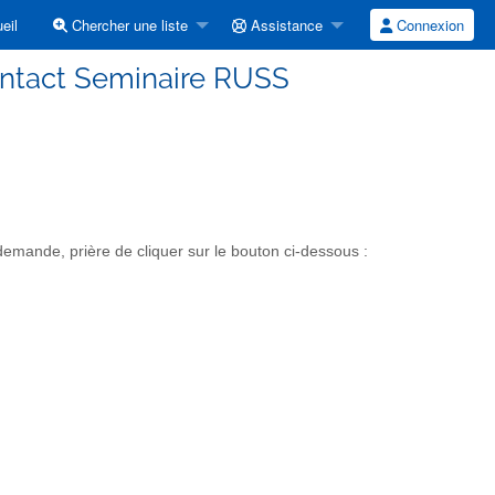
eil
Chercher une liste
Assistance
Connexion
ontact Seminaire RUSS
mande, prière de cliquer sur le bouton ci-dessous :