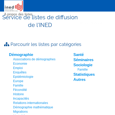
A propos des listes...
Service de listes de diffusion
Menu Sympa
de l'INED
Parcourir les listes par catégories
Démographie
Santé
Associations de démographes
Séminaires
Economie
Sociologie
Emploi
Famille
Enquêtes
Statistiques
Epidémiologie
Autres
Europe
Famille
Fécondité
Histoire
Incapacités
Relations internationales
Démographie mathématique
Migrations