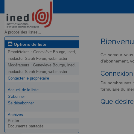
A propos des listes...
Bienven
Options de liste
Propriétaires :
Geneviève Bourge, ined,
Ce serveur vous 
inedactu, Sarah Feron, webmaster
d'abonnement, vou
Modérateurs :
Geneviève Bourge, ined,
inedactu, Sarah Feron, webmaster
Connexion
Contacter le propriétaire
De nombreuses fo
formulaire du men
Accueil de la liste
S'abonner
Que désire
Se désabonner
Archives
Poster
Documents partagés